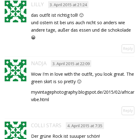
LILLY
3. April 2015 at 21:24
das outfit ist richtig toll! 🙂
und ostern ist bei uns auch nicht so anders wie
andere tage, außer das essen und die schokolade
😀
Reply
NADJA
3. April 2015 at 22:09
Wow I'm in love with the outfit, you look great. The
green skirt is so pretty 🙂
myvintagephotography.blogspot.de/2015/02/african-
vibe.html
Reply
COLLI STARS
4. April 2015 at 7:35
Der grüne Rock ist suuuper schön!