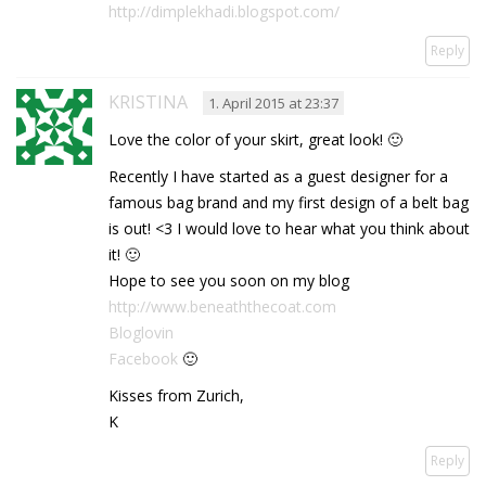
http://dimplekhadi.blogspot.com/
Reply
KRISTINA
1. April 2015 at 23:37
Love the color of your skirt, great look! 🙂
Recently I have started as a guest designer for a
famous bag brand and my first design of a belt bag
is out! <3 I would love to hear what you think about
it! 🙂
Hope to see you soon on my blog
http://www.beneaththecoat.com
Bloglovin
Facebook
🙂
Kisses from Zurich,
K
Reply