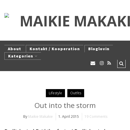
About
Kontakt / Kooperation
Bloglovin
Kategorien
Lifestyle
Outfits
Out into the storm
By
Maikie Makakie
1. April 2015
19 Comments