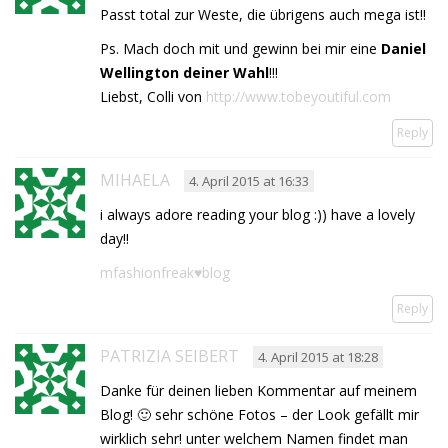
Passt total zur Weste, die übrigens auch mega ist!!
Ps. Mach doch mit und gewinn bei mir eine
Daniel
Wellington deiner Wahl
!!!
Liebst, Colli von
http://www.tobeyoutiful.com
Reply
MIHAELA
4. April 2015 at 16:33
i always adore reading your blog :)) have a lovely
day!!
mfashionfreak♥blog
Reply
PATRIZIA SEIBERT
4. April 2015 at 18:28
Danke für deinen lieben Kommentar auf meinem
Blog! 🙂 sehr schöne Fotos – der Look gefällt mir
wirklich sehr! unter welchem Namen findet man