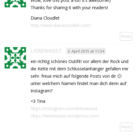
Wow, love this post a lot! It’s awesome!)
Thanks for sharing it with your readers!
Diana Cloudlet
http://www.dianacloudlet.com/
Reply
LIEBEWASIST
3. April 2015 at 11:54
ein richtig schönes Outifit! vor allem der Rock und
die Kette mit dem Schlüsselanhänger gefallen mir
sehr. freue mich auf folgende Posts von dir 🙂
unter welchem Namen findet man dich denn auf
Instagram?
<3 Tina
https://instagram.com/liebewasist
https://liebewasist.wordpress.com/
Reply