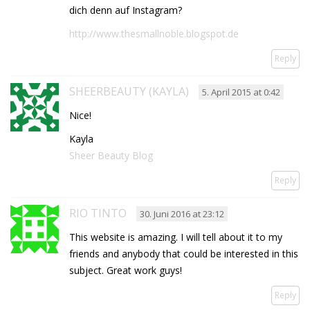
dich denn auf Instagram?
http://www.thesmallnoble.blogspot.de
Reply
SHEERBEAUTY (KAYLA)
5. April 2015 at 0:42
Nice!
Kayla
Sheer Beauty Blog
Reply
RIO TINTO
30. Juni 2016 at 23:12
This website is amazing. I will tell about it to my
friends and anybody that could be interested in this
subject. Great work guys!
Reply