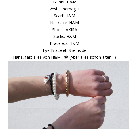
T-Shirt: H&M
Vest: Linemaglia
Scarf: H&M
Necklace: H&M
Shoes: AKIRA
Socks: H&M
Bracelets: H&M
Eye-Bracelet: SheInside
Haha, fast alles von H&M ! 😀 (Aber alles schon älter .. )