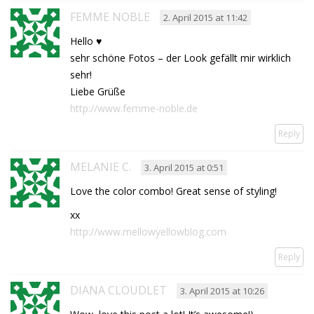
FEMME NOBLE
2. April 2015 at 11:42
Hello ♥
sehr schöne Fotos – der Look gefällt mir wirklich
sehr!
Liebe Grüße
http://www.femme-noble.de
Reply
MELANIE C.
3. April 2015 at 0:51
Love the color combo! Great sense of styling!
xx
http://www.mellowyellowblog.com
Reply
DIANA CLOUDLET
3. April 2015 at 10:26